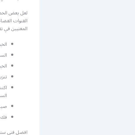
لعل بعض الخدم
القنوات الفضائ
المعنيين في تق
الخب
السر
الخب
تنزي
اكتش
الست
صيان
فك ا
افضل فني ستل