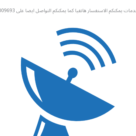
ات يمكنكم الاستفسار هاتفيا كما يمكنكم التواصل ايضا على 99009693 .