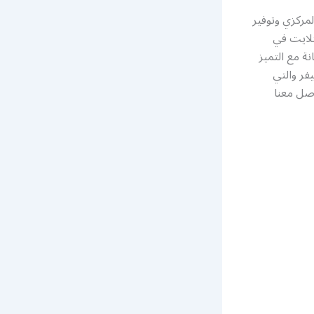
مركزي وتوفير
تلايت في
 مع التميز
فر والتي
صل معنا