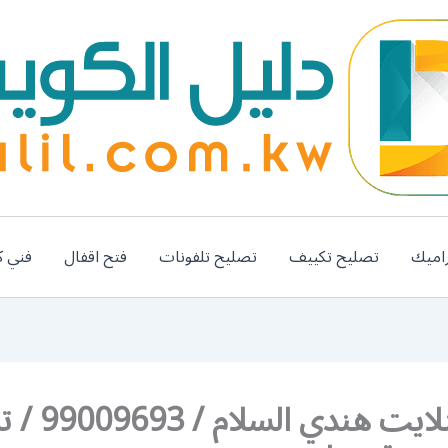
اميك
تصليح تكييف
تصليح تلفونات
فتح اقفال
فني ك
فني ستلايت هندي