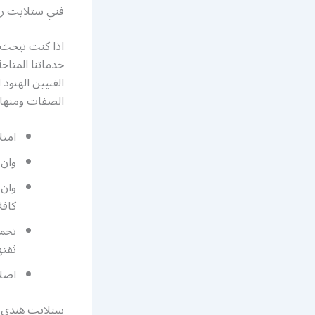
فني ستلايت رس
اذا كنت تبحث 
الفنيين الهنود
الصفات ومنها 
امتل
وان 
وان 
كافة
تحمل
ثقته
اصلا
ستلايت هندي ا