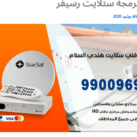
رمجة ستلايت رسيفر
al