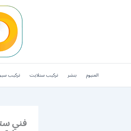
خطي
لى
لمحتوى
المنيوم
بنشر
تركيب ستلايت
تركيب سير