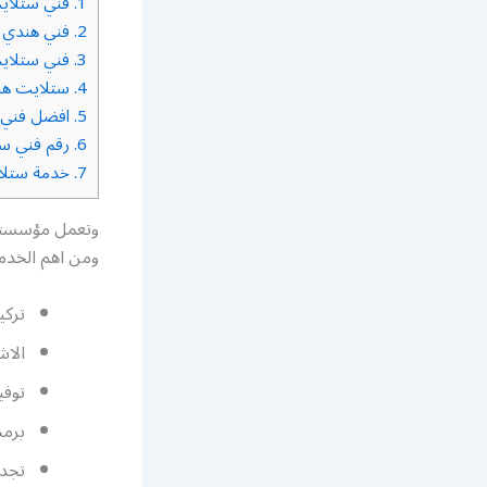
1.
فني ستلايت
2.
فني هندي س
3.
فني ستلايت
4.
ستلايت هند
5.
افضل فني س
6.
رقم فني ست
7.
خدمة ستلا
وتعمل مؤسستنا
ومن اهم الخدما
تركي
الاش
توفي
برمج
تجدي