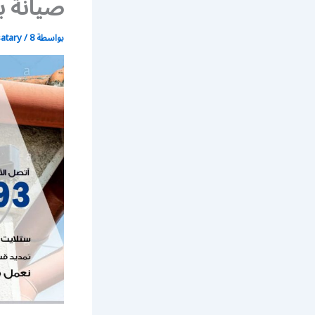
صيانة ب
بواسطة
8 يوليو، 2020
/
satary