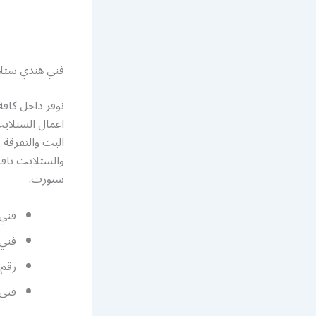
فني هندي ستلا
نوفر داخل كافة
اعمال الستلايت
البث والتفرقة 
والستلايت باف
سبورت.
فني 
فني 
رقم
فني 