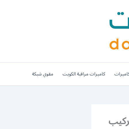
اميرات
كاميرات مراقبة الكويت
مقوي شبكة
 السلام / 99009693 / تركيب