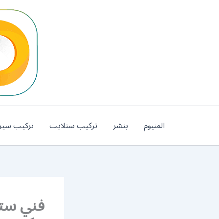
خطي
لى
لمحتوى
المنيوم
بنشر
تركيب ستلايت
تركيب سير