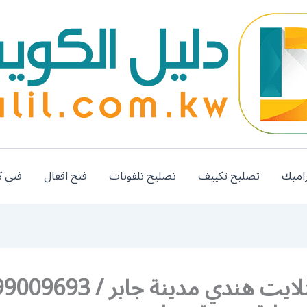
اميك
تصليح تكييف
تصليح تلفونات
فتح اقفال
فني ك