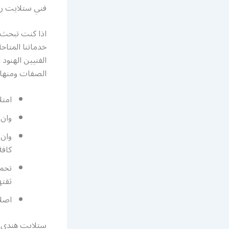
فني ستلايت رس
اذا كنت تبحث 
الفنيين الهنود
الصفات ومنها 
امتل
وان 
وان 
كافة
تحمل
ثقته
اصلا
ستلايت هندي م