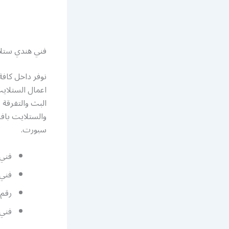
فني هندي ستلا
نوفر داخل كافة
اعمال الستلايت
البث والتفرقة 
والستلايت باف
سبورت.
فني 
فني 
رقم
فني 