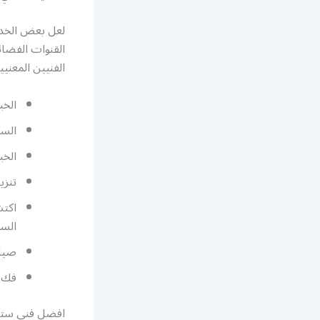
لعل بعض الخدم
القنوات الفضائ
الفنيين المعني
الخب
السر
الخب
تنزي
اكتش
الست
صيان
فك ا
افضل فني ستلا