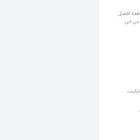
اهدة افضل
من ابرز
تركيب