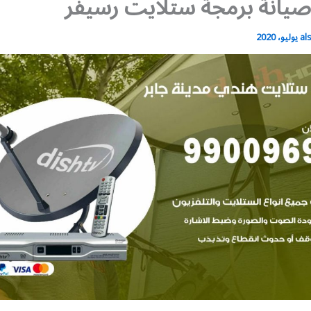
يانة برمجة ستلايت رسيفر
al