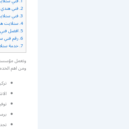
1.
فني ستلايت
2.
فني هندي س
3.
فني ستلايت
4.
ستلايت هند
5.
افضل فني س
6.
رقم فني ست
7.
خدمة ستلا
وتعمل مؤسستنا
ومن اهم الخدما
تركي
الاش
توفي
برمج
تجدي