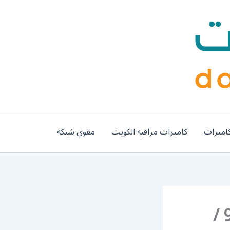
اميرات
كاميرات مراقبة الكويت
مقوي شبكة
فني ستلايت هندي مدينة جابر / 99009693 /