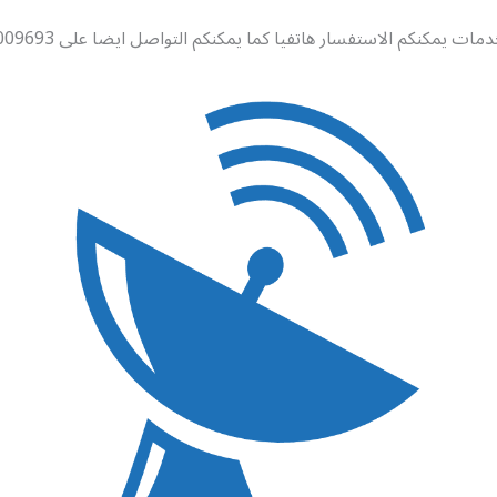
ات يمكنكم الاستفسار هاتفيا كما يمكنكم التواصل ايضا على 99009693 .