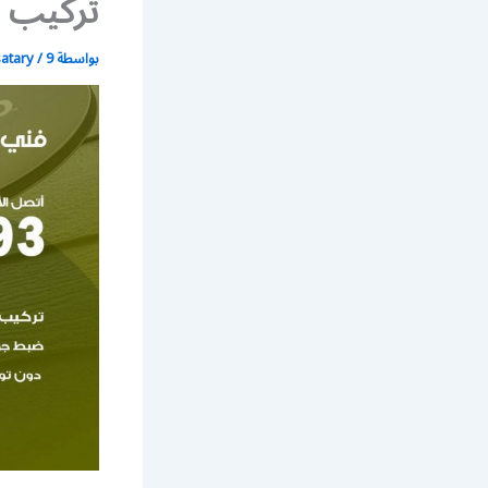
تركيب ص
بواسطة
9 يوليو، 2020
/
satary