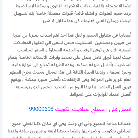
ايضا الاستمتاع بالقنوات ذات الاشتراك الثانوي و يمكننا ايضا ضبط
تردد جميع القتوات
و انشاء قائمة قنوات مفضلة خاصة بك لتسهيل
البحث ويمكن للفني تعليمك كل هذا مقابل لا شئ
أسعارنا في متناول الجميع و لعل هذا احد اهم اسباب تميزنا عن غيرنا
من فنيين ومصلحين الستلايت فنحن نسعى الي تحقيق المعادلات
الصعبة الا و هي توفير الوقت و الخدمة الممتازة و السعر المناسب
حيث لدينا فريق كامل يعمل على تمديد وايرات الاسلاك الخاصة بنظام
الستلايت بأفضل طريقة ممكنة. وهذه الطريقة تحتاج الى مهارة عالية
وخبرة عميقة ، ولدينا الخبرة الكافة فى هذا المجال ،بحيث يخرج المظهر
العام للواير على الحوائط وفى الارتفاعات بأفضل صورة ممكنة ، ويقوم
فريق العمل الخاص بنا بهذا النوع من التمديد المتميز الذى يرسم به
أفضل امتداد للوايرات على الحوائط.
اتصل على : مصلح ستلايت الكويت
99009693
خدماتنا متاحة للجميع وفي اي وقت وفي اي مكان لاننا نغطي جميع
المناطق بالكويت و ضواحيها وايضا خدمتنا اربعة و عشرون ساعة ولدينا