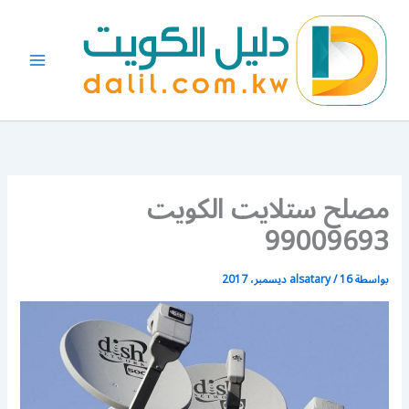
خطي
لى
لمحتوى
مصلح ستلايت الكويت
99009693
بواسطة
16 ديسمبر، 2017
/
alsatary