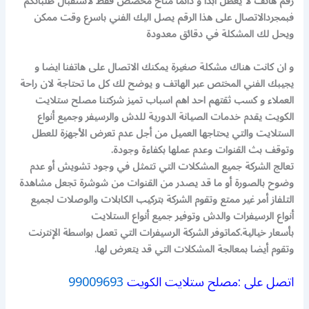
رقم هاتف لا يعطل ابدا و دائما متاح مخصص فقط لاستقبال طلباتكم
فبمجردالاتصال على هذا الرقم يصل اليك الفني باسرع وقت ممكن
ويحل لك المشكلة في دقائق معدودة
و ان كانت هناك مشكلة صغيرة يمكنك الاتصال على هاتفنا ايضا و
يجيبك الفني المختص عبر الهاتف و يوضح لك كل ما تحتاجة لان راحة
العملاء و كسب ثقتهم احد اهم اسباب تميز شركتنا مصلح ستلايت
الكويت يقدم خدمات الصيانة الدورية للدش والرسيفر وجميع أنواع
الستلايت والتي يحتاجها العميل من أجل عدم تعرض الأجهزة للعطل
وتوقف بث القنوات وعدم عملها بكفاءة وجودة.
تعالج الشركة جميع المشكلات التي تتمثل في وجود تشويش أو عدم
وضوح بالصورة أو ما قد يصدر من القنوات من شوشرة تجعل مشاهدة
التلفاز أمر غير ممتع وتقوم الشركة بتركيب الكابلات والوصلات لجميع
أنواع الرسيفرات والد
ش وتوفير جميع أنواع الستلايت
بأسعار
خيالية.
كماتوفر الشركة الرسيفرات التي تعمل بواسطة الإنترنت
وتقوم أيضا بمعالجة المشكلات التي قد يتعرض
لها.
اتصل على :مصلح ستلايت الكويت
99009693