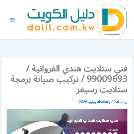
خطي
لى
لمحتوى
فني ستلايت هندي الفروانية /
99009693 / تركيب صيانة برمجة
ستلايت رسيفر
بواسطة
9 يوليو، 2020
/
alsatary