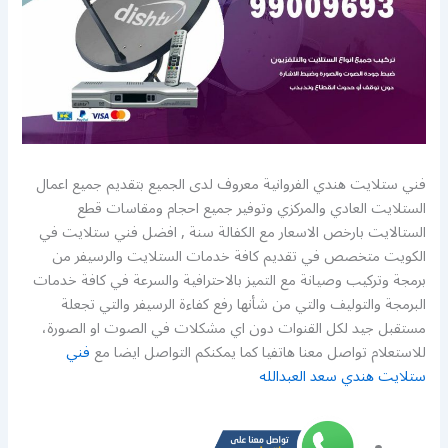
فني ستلايت هندي الفروانية معروف لدى الجميع بتقديم جميع اعمال
الستلايت العادي والمركزي وتوفير جميع احجام ومقاسات قطع
الستالايت بارخص الاسعار مع الكفالة سنة , افضل فني ستلايت في
الكويت متخصص في تقديم كافة خدمات الستلايت والرسيفر من
برمجة وتركيب وصيانة مع التميز بالاحترافية والسرعة في كافة خدمات
البرمجة والتوليف والتي من شأنها رفع كفاءة الرسيفر والتي تجعلة
مستقبل جيد لكل القنوات دون اي مشكلات في الصوت او الصورة،
للاستعلام تواصل معنا هاتفيا كما يمكنكم التواصل ايضا مع
فني
ستلايت هندي سعد العبدالله