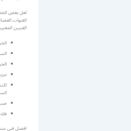
لعل بعض الخدم
القنوات الفضا
الفنيين المعني
الخب
السر
الخب
تنزي
اكتش
الست
صيان
فك ا
افضل فني ستل