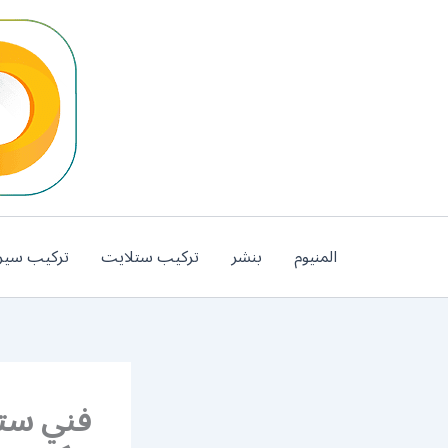
خطي
لى
لمحتوى
المنيوم
بنشر
تركيب ستلايت
تركيب سير