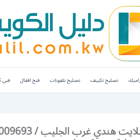
اميك
تصليح تكييف
تصليح تلفونات
فتح اقفال
فني ك