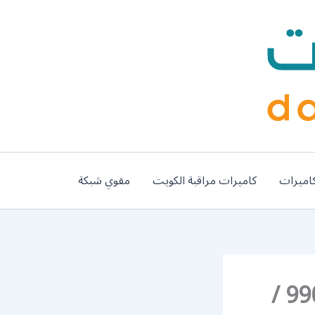
اميرات
كاميرات مراقبة الكويت
مقوي شبكة
فني ستلايت هندي غرب الجليب / 99009693 /