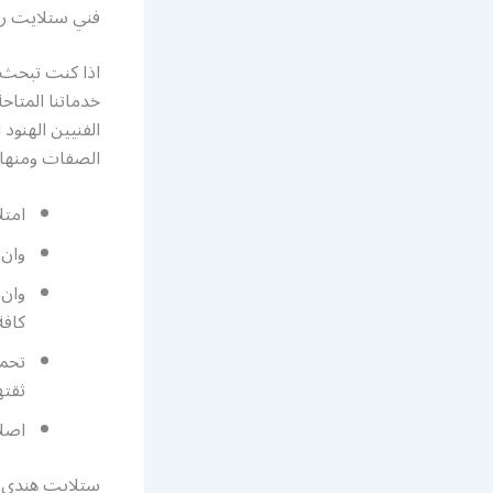
فني ستلايت ر
اذا كنت تبحث 
الفنيين الهنود
الصفات ومنها 
امتل
وان 
وان 
كافة
تحمل
ثقته
اصلا
ستلايت هندي 