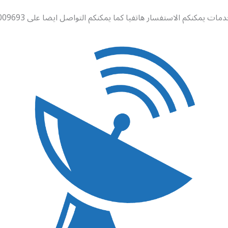
ات يمكنكم الاستفسار هاتفيا كما يمكنكم التواصل ايضا على 99009693 .