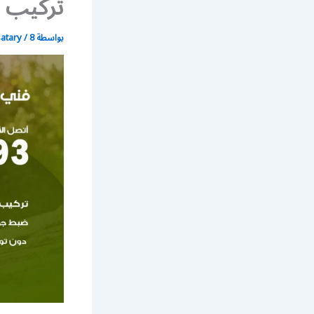
تركيب ص
بواسطة
8 يوليو، 2020
/
satary