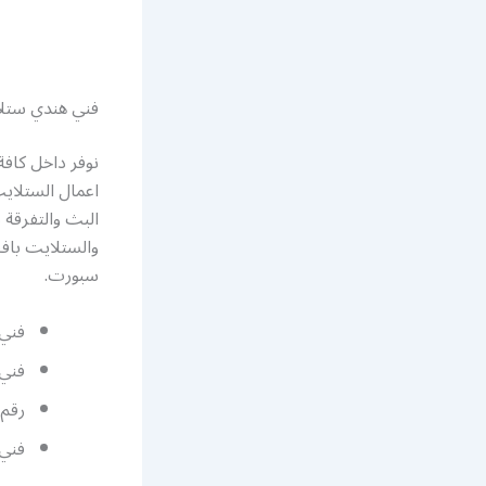
فني هندي ستل
نوفر داخل كافة
اعمال الستلايت
البث والتفرقة 
والستلايت باف
سبورت.
فني 
فني 
رقم
فني 