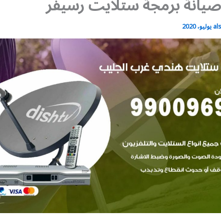
يانة برمجة ستلايت رسيفر
al