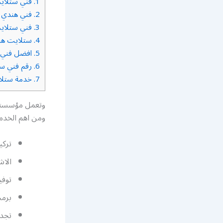
1.
فني ستلاي
2.
فني هندي 
3.
فني ستلاي
4.
ستلايت هن
5.
افضل فني 
6.
رقم فني س
7.
خدمة ستلا
وتعمل مؤسستنا
ومن اهم الخدما
تركي
الاش
توفي
برمج
تجدي