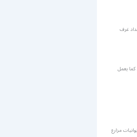
داد غرف
 كما يعمل
انيات مزارع