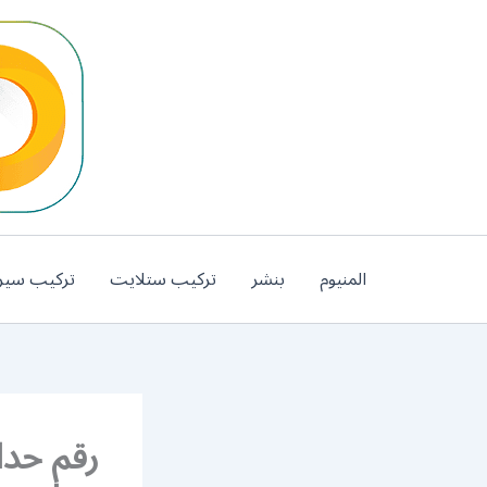
خطي
لى
لمحتوى
المنيوم
بنشر
تركيب ستلايت
تركيب سير