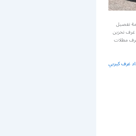
مة تفصيل
 غرف تخزين
غرف مظلات
اد غرف كيربي