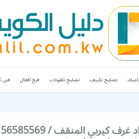
اميك
تصليح تكييف
تصليح تلفونات
فتح اقفال
فني ك
رق