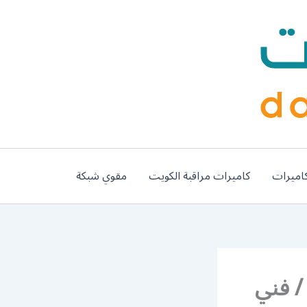
اميرات
كاميرات مراقبة الكويت
مقوي شبكة
م حداد غرف كيربي المنقف / 56585569 / فني